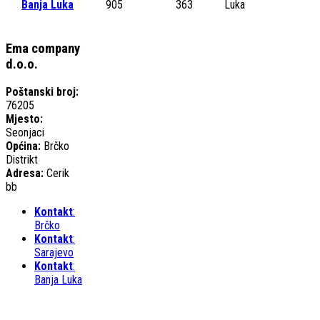
Banja Luka
905
363
Luka
Ema company
d.o.o.
Poštanski broj:
76205
Mjesto:
Seonjaci
Općina:
Brčko
Distrikt
Adresa:
Cerik
bb
Kontakt
:
Brčko
Kontakt
:
Sarajevo
Kontakt
:
Banja Luka