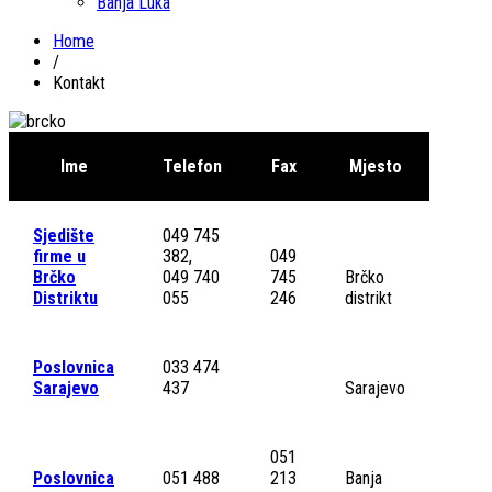
Banja Luka
Home
/
Kontakt
Ime
Telefon
Fax
Mjesto
Sjedište
049 745
firme u
382,
049
Brčko
049 740
745
Brčko
Distriktu
055
246
distrikt
Poslovnica
033 474
Sarajevo
437
Sarajevo
051
Poslovnica
051 488
213
Banja