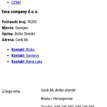
OZMO
Ema company d.o.o.
Poštanski broj:
76205
Mjesto:
Seonjaci
Općina:
Brčko Distrikt
Adresa:
Cerik bb
Kontakt
: Brčko
Kontakt
: Sarajevo
Kontakt
: Banja Luka
Cerik bb, Brčko distrikt
Bosna i Hercegovina
Telefon: 049 745 382, 049 740 055