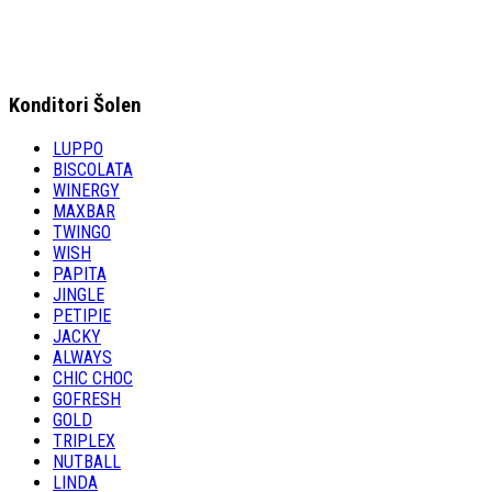
Konditori Šolen
LUPPO
BISCOLATA
WINERGY
MAXBAR
TWINGO
WISH
PAPITA
JINGLE
PETIPIE
JACKY
ALWAYS
CHIC CHOC
GOFRESH
GOLD
TRIPLEX
NUTBALL
LINDA