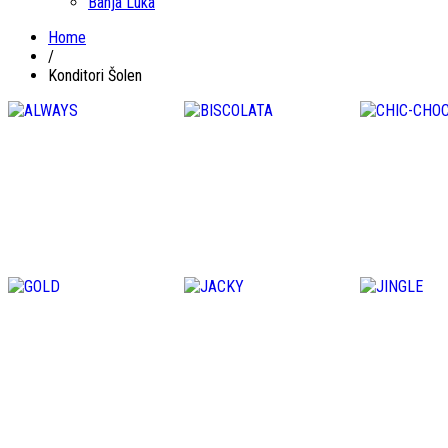
Banja Luka
Home
/
Konditori Šolen